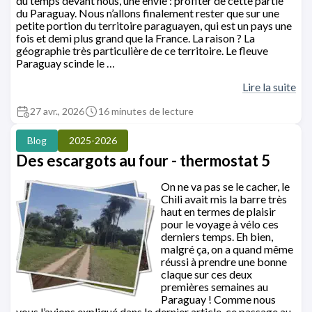
du temps devant nous, une envie : profiter de cette partie
du Paraguay. Nous n’allons finalement rester que sur une
petite portion du territoire paraguayen, qui est un pays une
fois et demi plus grand que la France. La raison ? La
géographie très particulière de ce territoire. Le fleuve
Paraguay scinde le …
Lire la suite
27 avr., 2026
16 minutes de lecture
Blog
2025-2026
Des escargots au four - thermostat 5
On ne va pas se le cacher, le
Chili avait mis la barre très
haut en termes de plaisir
pour le voyage à vélo ces
derniers temps. Eh bien,
malgré ça, on a quand même
réussi à prendre une bonne
claque sur ces deux
premières semaines au
Paraguay ! Comme nous
vous l’avions expliqué dans le dernier article, ce passage au